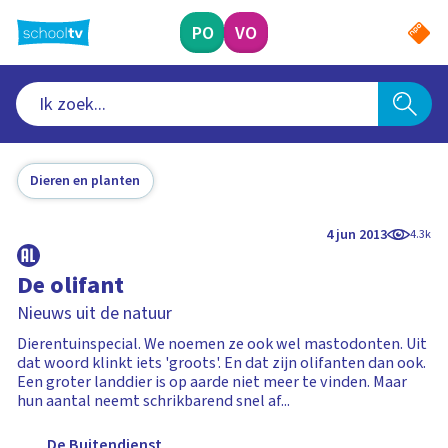
Ga
naar
PO
VO
hoofdinhoud
Dieren en planten
4 jun 2013
4.3k
De olifant
Nieuws uit de natuur
Dierentuinspecial. We noemen ze ook wel mastodonten. Uit
dat woord klinkt iets 'groots'. En dat zijn olifanten dan ook.
Een groter landdier is op aarde niet meer te vinden. Maar
hun aantal neemt schrikbarend snel af...
De Buitendienst