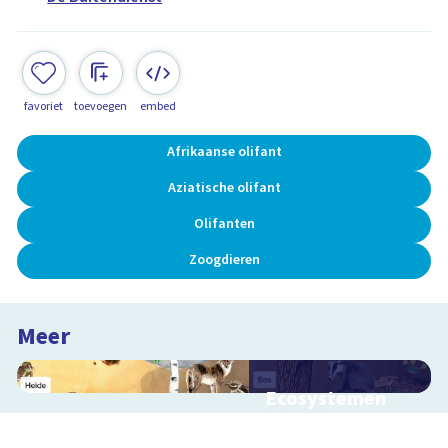
favoriet
toevoegen
embed
Afrikaanse olifant
Aziatische olifant
Olifanten
Zoogdieren
Meer
Ecosystemen
Interactieve
schoolplaat over de