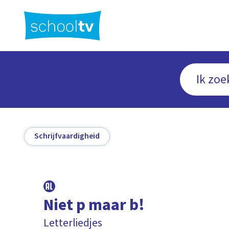
Ga
naar
hoofdinhoud
Schrijfvaardigheid
Niet p maar b!
Letterliedjes