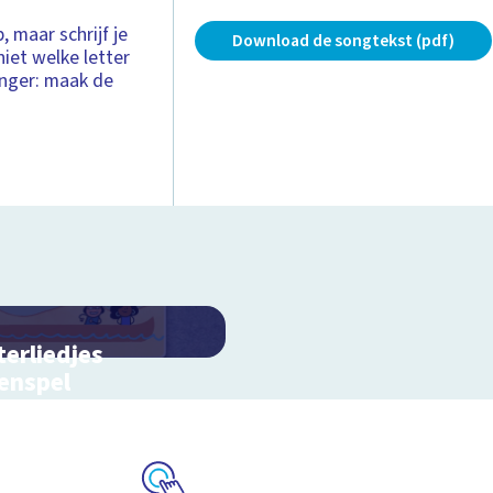
 maar schrijf je
Download de songtekst (pdf)
niet welke letter
anger: maak de
terliedjes
enspel
n met de woorden en
en uit Letterliedjes