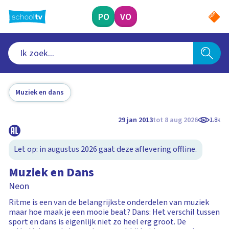
Ga
naar
PO
VO
hoofdinhoud
Muziek en dans
29 jan 2013
tot 8 aug 2026
1.8k
Let op: in augustus 2026 gaat deze aflevering offline.
Muziek en Dans
Neon
Ritme is een van de belangrijkste onderdelen van muziek
maar hoe maak je een mooie beat? Dans: Het verschil tussen
sport en dans is eigenlijk niet zo heel erg groot. De