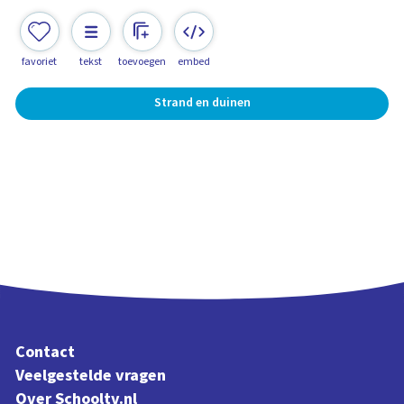
favoriet
tekst
toevoegen
embed
Strand en duinen
Contact
Veelgestelde vragen
Over Schooltv.nl