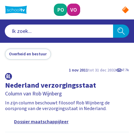
Ga
naar
PO
VO
hoofdinhoud
Overheid en bestuur
1 nov 2011
tot 31 dec 2032
7.7k
Nederland verzorgingsstaat
Column van Rob Wijnberg
In zijn column beschouwt filosoof Rob Wijnberg de
oorsprong van de verzorgingsstaat in Nederland.
Dossier maatschappijleer