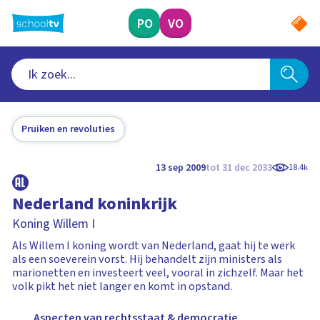
Ga
naar
PO
VO
hoofdinhoud
Pruiken en revoluties
13 sep 2009
tot 31 dec 2033
18.4k
Nederland koninkrijk
Koning Willem I
Als Willem I koning wordt van Nederland, gaat hij te werk
als een soeverein vorst. Hij behandelt zijn ministers als
marionetten en investeert veel, vooral in zichzelf. Maar het
volk pikt het niet langer en komt in opstand.
Aspecten van rechtsstaat & democratie