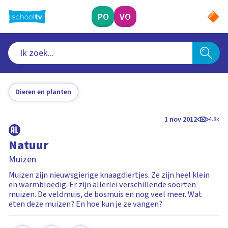
Ga
naar
PO
VO
hoofdinhoud
Dieren en planten
1 nov 2012
4.8k
Natuur
Muizen
Muizen zijn nieuwsgierige knaagdiertjes. Ze zijn heel klein
en warmbloedig. Er zijn allerlei verschillende soorten
muizen. De veldmuis, de bosmuis en nog veel meer. Wat
eten deze muizen? En hoe kun je ze vangen?