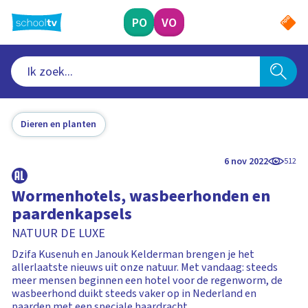
Ga
naar
PO
VO
hoofdinhoud
Dieren en planten
6 nov 2022
512
Wormenhotels, wasbeerhonden en
paardenkapsels
NATUUR DE LUXE
Dzifa Kusenuh en Janouk Kelderman brengen je het
allerlaatste nieuws uit onze natuur. Met vandaag: steeds
meer mensen beginnen een hotel voor de regenworm, de
wasbeerhond duikt steeds vaker op in Nederland en
paarden met een speciale haardracht.