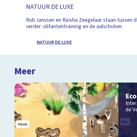
NATUUR DE LUXE
Rob Janssen en Raïsha Zeegelaar staan tussen d
verder: olifantentraining en de aalscholver.
NATUUR DE LUXE
Meer
Ec
Inter
de V