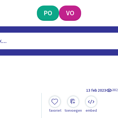
PO
VO
382
13 feb 2023
favoriet
toevoegen
embed