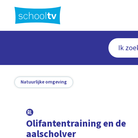
Ga
naar
hoofdinhoud
Natuurlijke omgeving
Olifantentraining en de
aalscholver