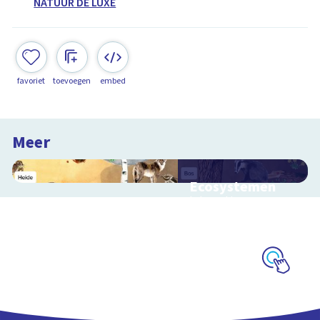
NATUUR DE LUXE
favoriet
toevoegen
embed
Meer
Ecosystemen
Interactieve
schoolplaat over de
Veluwe
Schoolplaat