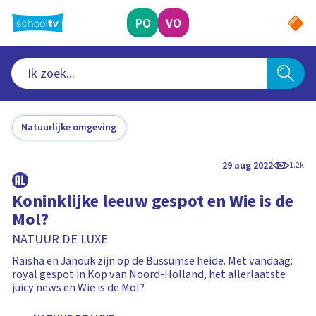
Ga
naar
PO
VO
hoofdinhoud
Natuurlijke omgeving
29 aug 2022
1.2k
Koninklijke leeuw gespot en Wie is de
Mol?
NATUUR DE LUXE
Raïsha en Janouk zijn op de Bussumse heide. Met vandaag:
royal gespot in Kop van Noord-Holland, het allerlaatste
juicy news en Wie is de Mol?