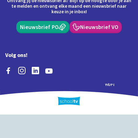
Ontvang jij de nieuwsbrief al? Blijf op de hoogte door je aan
te melden en ontvang elke maand een nieuwsbrief naar
keuze in je inbox!
Nieuwsbrief PO
Nieuwsbrief VO
Volg ons!
Extra's
Schooltv biedt meer
Quiz
Schoolplaat
Tijd