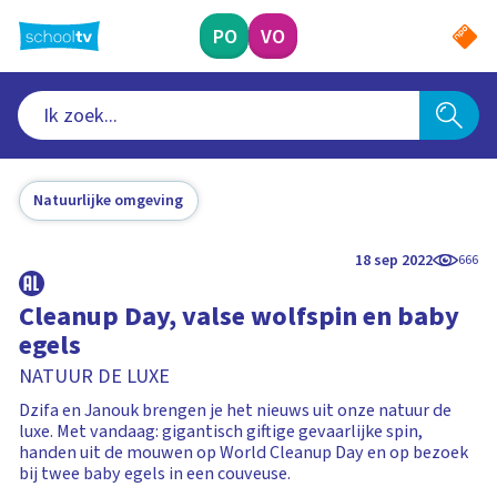
Ga
naar
PO
VO
hoofdinhoud
Natuurlijke omgeving
18 sep 2022
666
Cleanup Day, valse wolfspin en baby
egels
NATUUR DE LUXE
Dzifa en Janouk brengen je het nieuws uit onze natuur de
luxe. Met vandaag: gigantisch giftige gevaarlijke spin,
handen uit de mouwen op World Cleanup Day en op bezoek
bij twee baby egels in een couveuse.