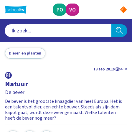
Ga
naar
PO
VO
hoofdinhoud
Dieren en planten
13 sep 2012
4.8k
Natuur
De bever
De bever is het grootste knaagdier van heel Europa. Het is
een talentvol dier, een echte bouwer. Steeds als zijn dam
kapot gaat, wordt deze weer gemaakt. Welke talenten
heeft de bever nog meer?