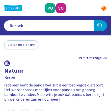
Ga
naar
PO
VO
hoofdinhoud
Dieren en planten
29 mrt 2012
6.6k
Natuur
Beren
Iedereen kent de panda wel. Dit is een bedreigde diersoort.
Het wordt steeds moeilijker voor panda’s om genoeg
bamboe te vinden. Maar wist je ook dat panda’s beren zijn?
En welke beren zijn er nog meer?