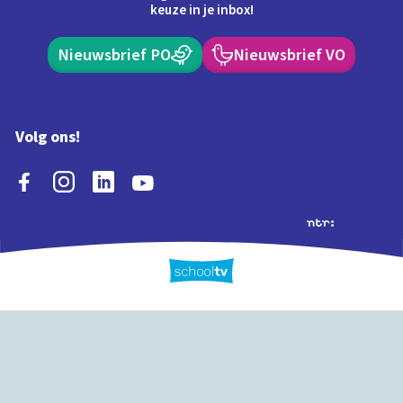
keuze in je inbox!
Nieuwsbrief PO
Nieuwsbrief VO
Volg ons!
Extra's
Schooltv biedt meer
Quiz
Schoolplaat
Tijd
dan video's! Ontdek
onze extra inhoud: