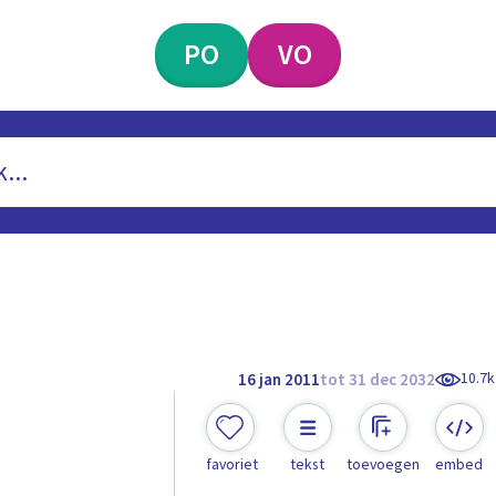
PO
VO
10.7k
16 jan 2011
tot 31 dec 2032
favoriet
tekst
toevoegen
embed