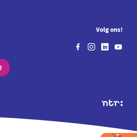
Volg ons!
O
Extra's