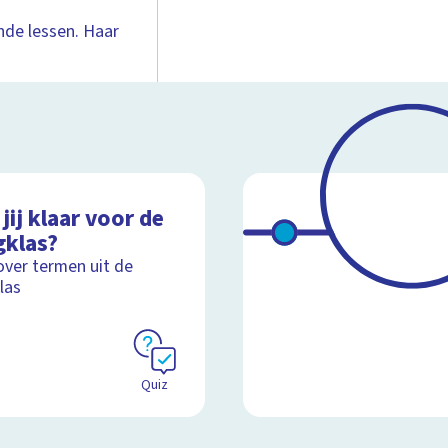
ende lessen. Haar
jij klaar voor de
gklas?
over termen uit de
las
Quiz