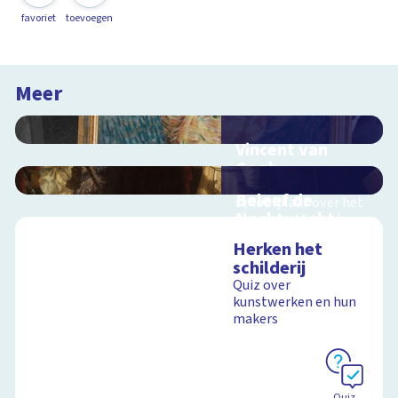
favoriet
toevoegen
Meer
Vincent van
Gogh
Interactieve
Beleef de
schoolplaat over het
Nachtwacht
leven van Vincent van
Gogh
Interactieve
Herken het
schoolplaat over
schilderij
Rembrandts
Quiz over
meesterwerk
kunstwerken en hun
Schoolplaat
makers
Schoolplaat
Quiz