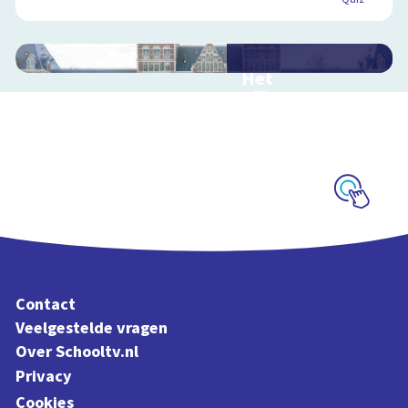
Het
Rijksmuseum
Interactieve
schoolplaat in en om
het Rijksmuseum
Schoolplaat
Contact
Veelgestelde vragen
Over Schooltv.nl
Privacy
Cookies