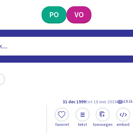
PO
VO
19.1k
31 dec 1999
tot 18 mei 2033
favoriet
tekst
toevoegen
embed