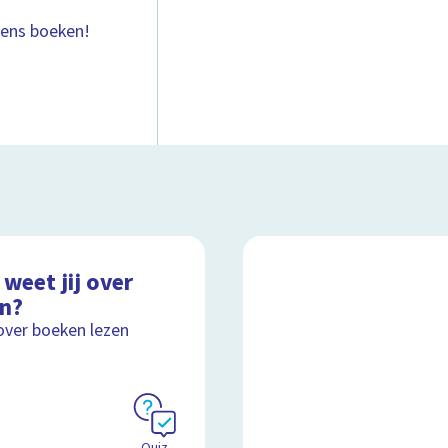
eens boeken!
weet jij over
en?
over boeken lezen