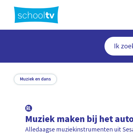
Ga
naar
hoofdinhoud
Muziek en dans
Muziek maken bij het au
Alledaagse muziekinstrumenten uit Se