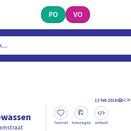
PO
VO
2.3k
12 feb 2018
towassen
favoriet
toevoegen
embed
samstraat