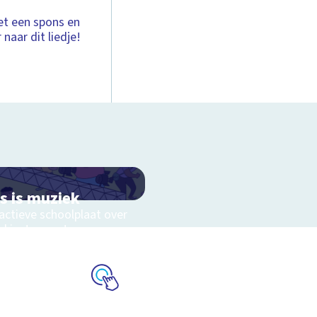
t een spons en
naar dit liedje!
es is muziek
actieve schoolplaat over
ekinstrumenten en
kstijlen
Schoolplaat