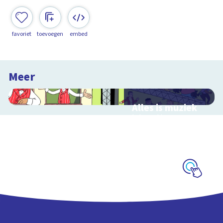
favoriet
toevoegen
embed
Meer
Alles is muziek
Interactieve
schoolplaat over
muziekinstrumenten
en muziekstijlen
Schoolplaat