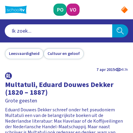
Ga
naar
PO
VO
hoofdinhoud
Leesvaardigheid
Cultuur en geloof
7 apr 2015
8.3k
Multatuli, Eduard Douwes Dekker
(1820 – 1887)
Grote geesten
Eduard Douwes Dekker schreef onder het pseudoniem
Multatuli een van de belangrijkste boeken uit de
Nederlandse literatuur: Max Havelaar of de Koffijveilingen
der Nederlansche Handel-Maatschappij. Maar naast
schrijver is Multatuli ook redenaar en denker, wars van