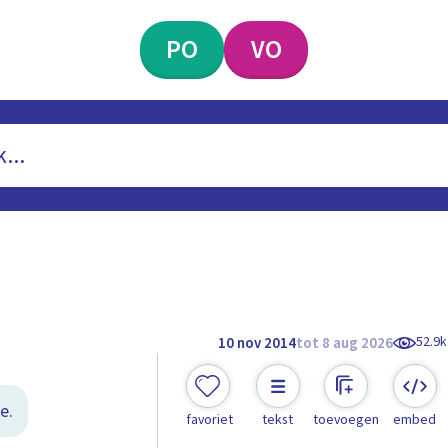
PO
VO
52.9k
10 nov 2014
tot 8 aug 2026
e.
favoriet
tekst
toevoegen
embed