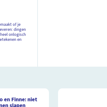
emaakt of je
everen: dingen
 heel onlogisch
 betekenen en
 en Finne: niet
nen slapen