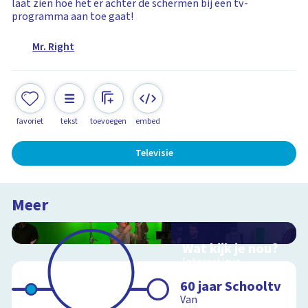
laat zien hoe het er achter de schermen bij een tv-
programma aan toe gaat!
Mr. Right
favoriet
tekst
toevoegen
embed
Televisie
Meer
Wat kijk je nou?
Interactieve
schoolplaat over film
60 jaar Schooltv
en video
Van