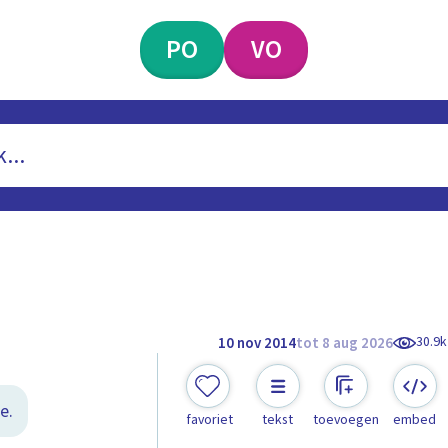
PO
VO
30.9k
10 nov 2014
tot 8 aug 2026
e.
favoriet
tekst
toevoegen
embed