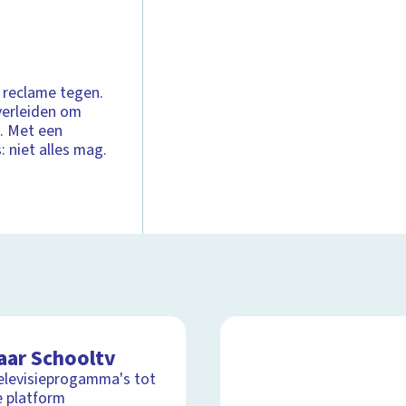
e reclame tegen.
verleiden om
n. Met een
: niet alles mag.
aar Schooltv
elevisieprogamma's tot
e platform