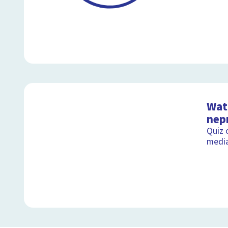
Wat 
nep
Quiz 
medi