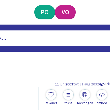
PO
VO
32k
11 jun 2003
tot 31 aug 2032
favoriet
tekst
toevoegen
embed