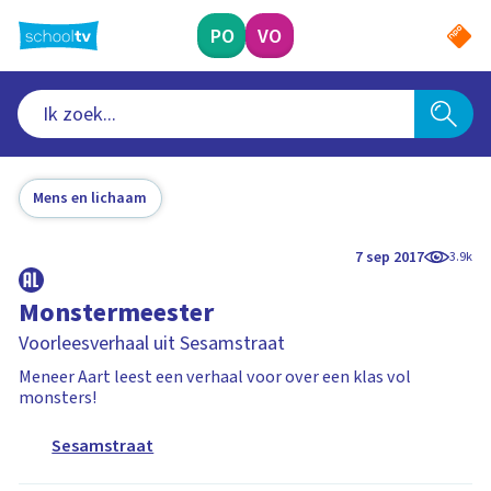
Ga
naar
PO
VO
hoofdinhoud
Mens en lichaam
7 sep 2017
3.9k
Monstermeester
Voorleesverhaal uit Sesamstraat
Meneer Aart leest een verhaal voor over een klas vol
monsters!
Sesamstraat