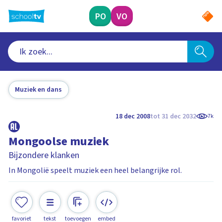
Ga
naar
PO
VO
hoofdinhoud
Muziek en dans
18 dec 2008
tot 31 dec 2032
7k
Mongoolse muziek
Bijzondere klanken
In Mongolië speelt muziek een heel belangrijke rol.
favoriet
tekst
toevoegen
embed