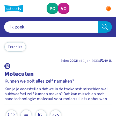
Ga
naar
PO
VO
hoofdinhoud
Techniek
9 dec 2003
tot 1 jan 2033
19.8k
Moleculen
Kunnen we ooit alles zelf namaken?
Kun je je voorstellen dat we in de toekomst misschien wel
huidweefsel zelf kunnen maken? Dat kan misschien met
nanotechnologie: molecuul voor molecuul iets opbouwen.