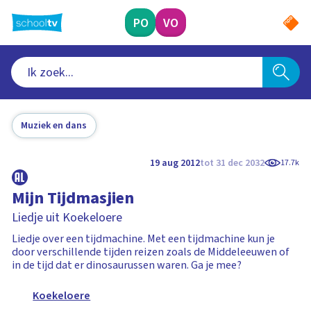
Ga
naar
PO
VO
hoofdinhoud
Muziek en dans
19 aug 2012
tot 31 dec 2032
17.7k
Mijn Tijdmasjien
Liedje uit Koekeloere
Liedje over een tijdmachine. Met een tijdmachine kun je
door verschillende tijden reizen zoals de Middeleeuwen of
in de tijd dat er dinosaurussen waren. Ga je mee?
Koekeloere