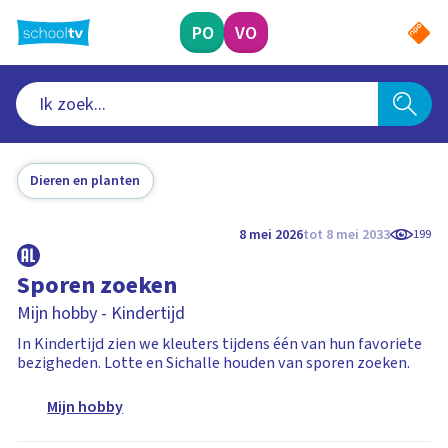
Ga
naar
PO
VO
hoofdinhoud
Dieren en planten
8 mei 2026
tot 8 mei 2033
199
Sporen zoeken
Mijn hobby - Kindertijd
In Kindertijd zien we kleuters tijdens één van hun favoriete
bezigheden. Lotte en Sichalle houden van sporen zoeken.
Mijn hobby