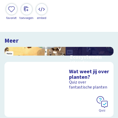
favoriet
toevoegen
embed
Meer
Ecosystemen
Interactieve
schoolplaat over de
Wat weet jij over
Veluwe
planten?
Quiz over
fantastische planten
Schoolplaat
Quiz