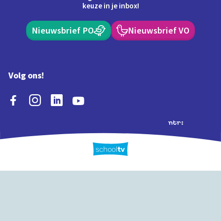
keuze in je inbox!
Nieuwsbrief PO
Nieuwsbrief VO
Volg ons!
Extra's
Schooltv biedt meer
Quiz
Schoolplaat
Tijd
dan video's! Ontdek
onze extra inhoud: