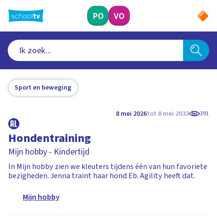
Ga
naar
PO
VO
hoofdinhoud
Sport en beweging
8 mei 2026
tot 8 mei 2033
391
Hondentraining
Mijn hobby - Kindertijd
In Mijn hobby zien we kleuters tijdens één van hun favoriete
bezigheden. Jenna traint haar hond Eb. Agility heeft dat.
Mijn hobby