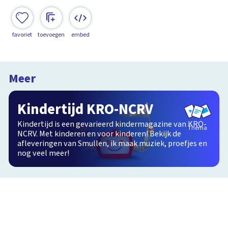
favoriet
toevoegen
embed
Meer
Kindertijd KRO-NCRV
Kindertijd is een gevarieerd kindermagazine van KRO-
Thema
NCRV. Met kinderen en voor kinderen! Bekijk de
afleveringen van Smullen, ik maak muziek, proefjes en
nog veel meer!