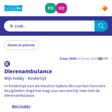
Ga
naar
PO
VO
hoofdinhoud
Dieren en planten
8 mei 2026
tot 8 mei 2033
188
Dierenambulance
Mijn hobby - Kindertijd
In Kindertijd zien we kleuters tijdens één van hun favoriete
bezigheden. Angeline mag voor een keertje mee met de
dierenambulance.
Mijn hobby