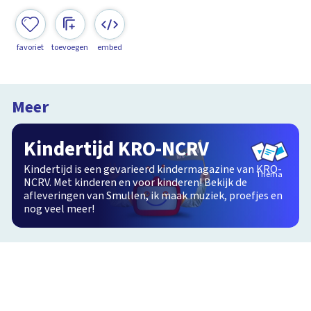
favoriet
toevoegen
embed
Meer
Kindertijd KRO-NCRV
Kindertijd is een gevarieerd kindermagazine van KRO-
Thema
NCRV. Met kinderen en voor kinderen! Bekijk de
afleveringen van Smullen, ik maak muziek, proefjes en
nog veel meer!