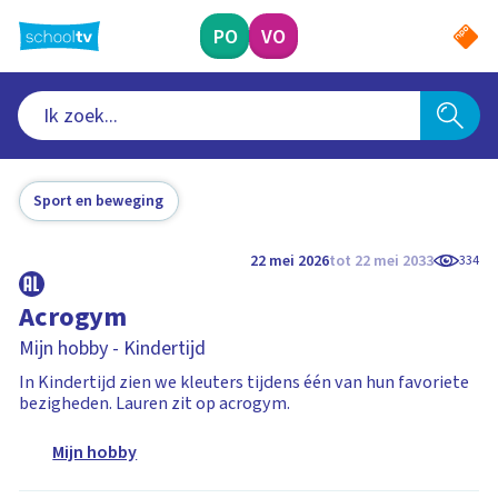
Ga
naar
PO
VO
hoofdinhoud
Sport en beweging
22 mei 2026
tot 22 mei 2033
334
Acrogym
Mijn hobby - Kindertijd
In Kindertijd zien we kleuters tijdens één van hun favoriete
bezigheden. Lauren zit op acrogym.
Mijn hobby