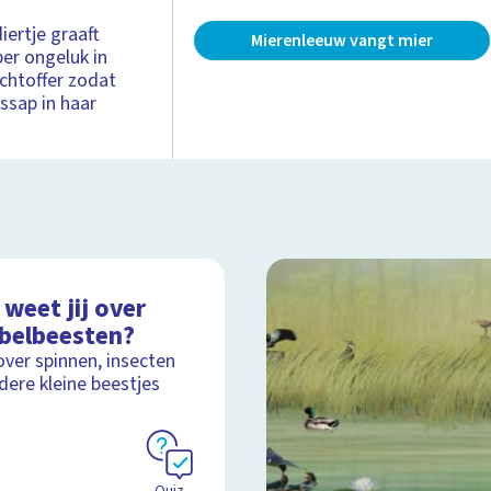
iertje graaft
Mierenleeuw vangt mier
per ongeluk in
achtoffer zodat
gssap in haar
weet jij over
ebelbeesten?
over spinnen, insecten
dere kleine beestjes