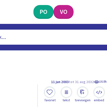
PO
VO
16.8k
11 jun 2003
tot 31 aug 2032
favoriet
tekst
toevoegen
embed