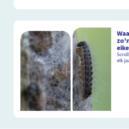
Waa
zo'n
eik
Scrol
elk j