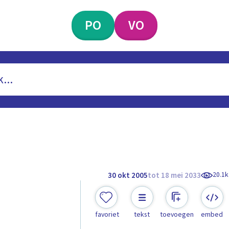
PO
VO
20.1k
30 okt 2005
tot 18 mei 2033
favoriet
tekst
toevoegen
embed