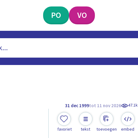
PO
VO
47.1k
31 dec 1999
tot 11 nov 2026
favoriet
tekst
toevoegen
embed