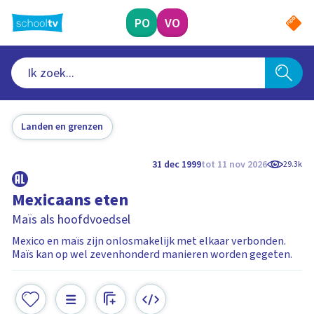
Ga
naar
PO
VO
hoofdinhoud
Landen en grenzen
31 dec 1999
tot 11 nov 2026
29.3k
Mexicaans eten
Maïs als hoofdvoedsel
Mexico en maïs zijn onlosmakelijk met elkaar verbonden.
Maïs kan op wel zevenhonderd manieren worden gegeten.