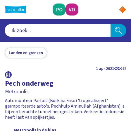
Ga
naar
PO
VO
hoofdinhoud
Landen en grenzen
1 apr 2021
399
Pech onderweg
Metropolis
Automonteur Parfait (Burkina Faso) 'tropicaliseert'
geïmporteerde auto's. Pechhulp Aminullah (Afghanistan) is
bij een beruchte tunnel neergestreken. Verkeer in Indonesië
heeft last van spijkertjes.
Metropolis in de klas