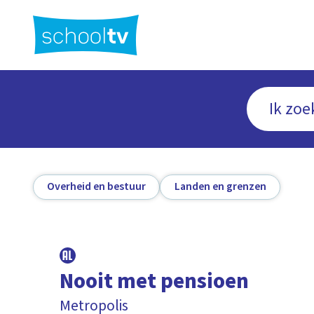
Ga
naar
hoofdinhoud
Overheid en bestuur
Landen en grenzen
Nooit met pensioen
Metropolis