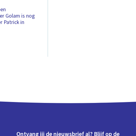
een
er Golam is nog
 Patrick in
Ontvang jij de nieuwsbrief al? Blijf op de