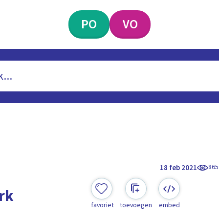
PO
VO
865
18 feb 2021
rk
favoriet
toevoegen
embed