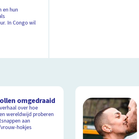
n en hun
als
ur. In Congo wil
rollen omgedraaid
lverhaal over hoe
n wereldwijd proberen
tsnappen aan
/vrouw-hokjes