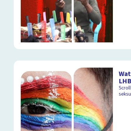
Wat
LHB
Scrol
seksu