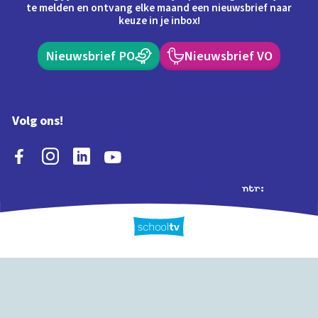
te melden en ontvang elke maand een nieuwsbrief naar
keuze in je inbox!
Nieuwsbrief PO
Nieuwsbrief VO
Volg ons!
Extra's
Schooltv biedt meer
Quiz
Schoolplaat
Tijd
dan video's! Ontdek