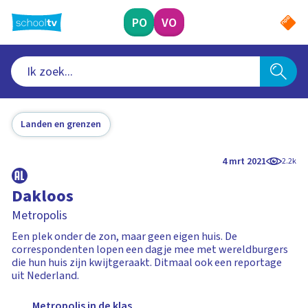
Ga
naar
PO
VO
hoofdinhoud
Landen en grenzen
4 mrt 2021
2.2k
Dakloos
Metropolis
Een plek onder de zon, maar geen eigen huis. De
correspondenten lopen een dagje mee met wereldburgers
die hun huis zijn kwijtgeraakt. Ditmaal ook een reportage
uit Nederland.
Metropolis in de klas