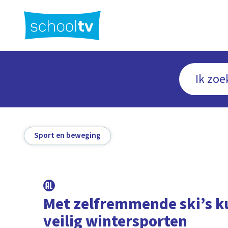
Ga
naar
hoofdinhoud
Sport en beweging
Met zelfremmende ski’s k
veilig wintersporten