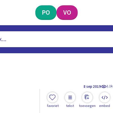
PO
VO
1.1k
8 sep 2019
favoriet
tekst
toevoegen
embed