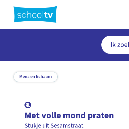
Ga
naar
hoofdinhoud
Mens en lichaam
Met volle mond praten
Stukje uit Sesamstraat