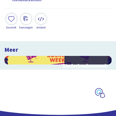
favoriet
toevoegen
embed
Meer
Kinderboekenweek
2026
Bekijk video's bij de
thematitels
Schoolplaat