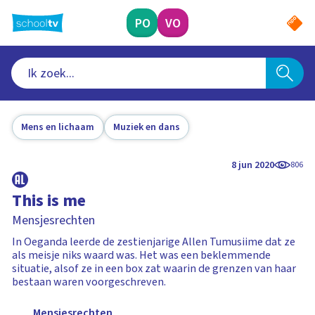
Ga
naar
PO
VO
hoofdinhoud
Mens en lichaam
Muziek en dans
8 jun 2020
806
This is me
Mensjesrechten
In Oeganda leerde de zestienjarige Allen Tumusiime dat ze
als meisje niks waard was. Het was een beklemmende
situatie, alsof ze in een box zat waarin de grenzen van haar
bestaan waren voorgeschreven.
Mensjesrechten