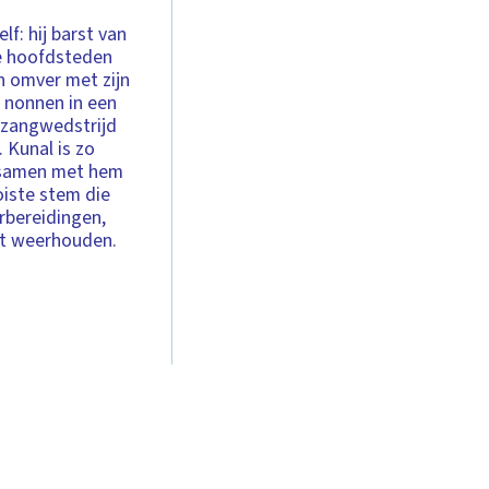
elf: hij barst van
lle hoofdsteden
en omver met zijn
 nonnen in een
 zangwedstrijd
 Kunal is zo
m samen met hem
oiste stem die
orbereidingen,
at weerhouden.