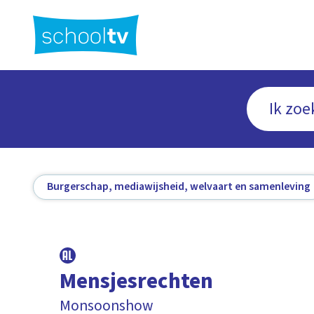
Ga
naar
hoofdinhoud
Burgerschap, mediawijsheid, welvaart en samenleving
Mensjesrechten
Monsoonshow