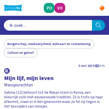
Ga
naar
PO
VO
hoofdinhoud
Burgerschap, mediawijsheid, welvaart en samenleving
Cultuur en geloof
5 mrt 2017
4.3k
Mijn lijf, mijn leven
Mensjesrechten
Sabina (12) behoort tot de Masai-stam in Kenia, een
kleurrijk volk met eeuwenoude tradities. Ze is trots op haar
afkomst, maar er is één gewoonte waar ze fel op tegen is:
het besnijden van meisjes.