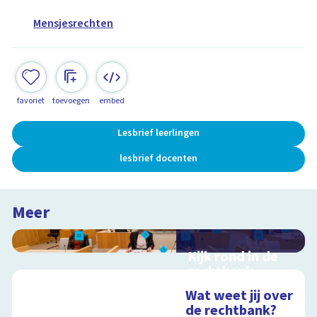
Mensjesrechten
favoriet
toevoegen
embed
Lesbrief leerlingen
lesbrief docenten
Meer
Kijk rond in de
rechtbank
Interactieve
Wat weet jij over
schoolplaat over
de rechtbank?
rechtspraak in