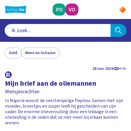
Ga
naar
PO
VO
hoofdinhoud
Geld
Mens en lichaam
28 nov 2019
4.6k
Mijn brief aan de oliemannen
Mensjesrechten
In Nigeria woont de veertienjarige Papilou. Samen met zijn
moeder, broertjes en zusjes leeft hij gescheiden van zijn
vader. De enorme olievervuiling door een lekkage in een
olieleiding is de reden dat ze niet meer bij elkaar kunnen
wonen.