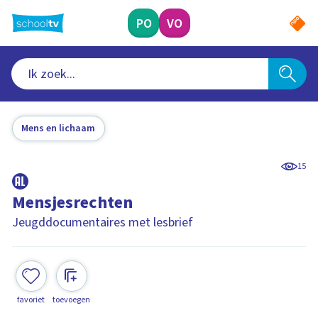
Ga
naar
PO
VO
hoofdinhoud
Mens en lichaam
15
Mensjesrechten
Jeugddocumentaires met lesbrief
favoriet
toevoegen