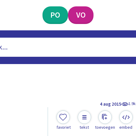
PO
VO
1.9k
4 aug 2015
favoriet
tekst
toevoegen
embed