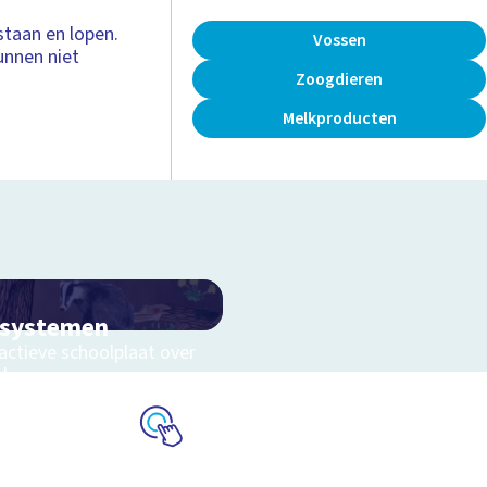
 staan en lopen.
Vossen
unnen niet
Zoogdieren
Melkproducten
osystemen
actieve schoolplaat over
eluwe
Schoolplaat