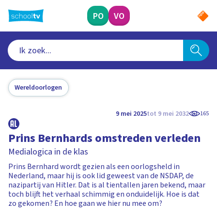
Ga
naar
PO
VO
hoofdinhoud
Wereldoorlogen
9 mei 2025
tot 9 mei 2032
165
Prins Bernhards omstreden verleden
Medialogica in de klas
Prins Bernhard wordt gezien als een oorlogsheld in
Nederland, maar hij is ook lid geweest van de NSDAP, de
nazipartij van Hitler. Dat is al tientallen jaren bekend, maar
toch blijft het verhaal schimmig en onduidelijk. Hoe is dat
zo gekomen? En hoe gaan we hier nu mee om?