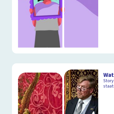
Wat
Story
staa