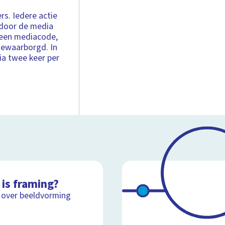
rs. Iedere actie
 door de media
l een mediacode,
gewaarborgd. In
ia twee keer per
 is framing?
 over beeldvorming