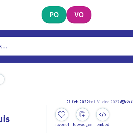
PO
VO
638
21 feb 2022
tot 31 dec 2027
uis
favoriet
toevoegen
embed