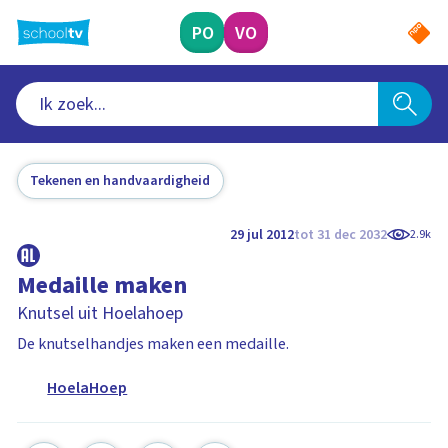
Ga
naar
PO
VO
hoofdinhoud
Tekenen en handvaardigheid
29 jul 2012
tot 31 dec 2032
2.9k
Medaille maken
Knutsel uit Hoelahoep
De knutselhandjes maken een medaille.
HoelaHoep